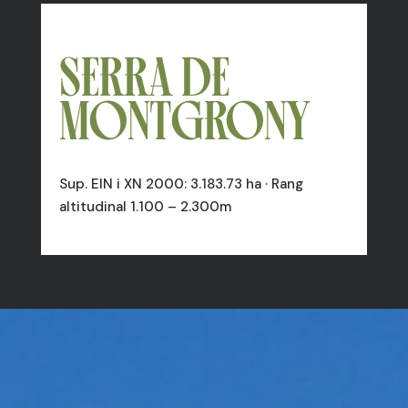
SERRA DE
MONTGRONY
Sup. EIN i XN 2000: 3.183.73 ha · Rang
altitudinal 1.100 – 2.300m