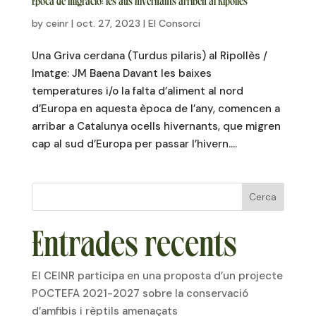
Època de migració: les aus hivernants arriben al Ripollès
by
ceinr
|
oct. 27, 2023
|
El Consorci
Una Griva cerdana (Turdus pilaris) al Ripollès /
Imatge: JM Baena Davant les baixes
temperatures i/o la falta d’aliment al nord
d’Europa en aquesta època de l’any, comencen a
arribar a Catalunya ocells hivernants, que migren
cap al sud d’Europa per passar l’hivern....
Cerca
Entrades recents
El CEINR participa en una proposta d’un projecte
POCTEFA 2021-2027 sobre la conservació
d’amfibis i rèptils amenaçats